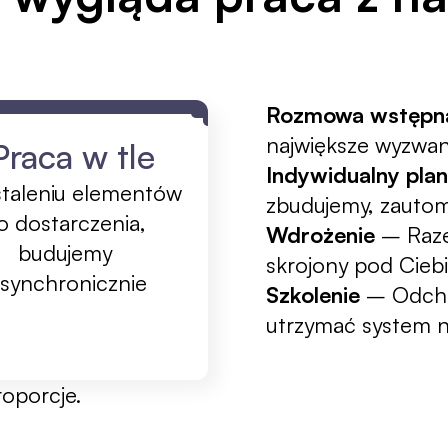
Rozmowa wstępn
największe wyzwan
 Praca w tle
Indywidualny plan
taleniu elementów 
zbudujemy, zautom
o dostarczenia, 
Wdrożenie
 – Raz
budujemy 
skrojony pod Ciebi
synchronicznie
Szkolenie
 – Odcho
utrzymać system n
roporcje.