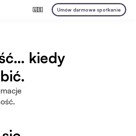
🇺🇸
Umów darmowe spotkanie
ść… kiedy 
bić.
macje 
ność.
się 