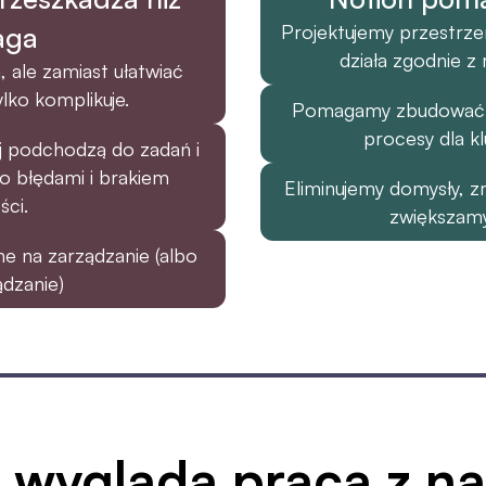
aga
Projektujemy przestrze
działa zgodnie z
 ale zamiast ułatwiać 
lko komplikuje.
Pomagamy zbudować pr
procesy dla k
j podchodzą do zadań i 
 błędami i brakiem 
Eliminujemy domysły, zm
ści.
zwiększam
e na zarządzanie (albo 
dzanie)
 wygląda praca z n