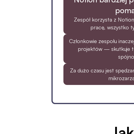
pom
Zespół korzysta z Notion,
pracę, wszystko ty
Członkowie zespołu inacze
projektów — skutkuje to
spójno
Za dużo czasu jest spędzan
mikrozarzą
Jak