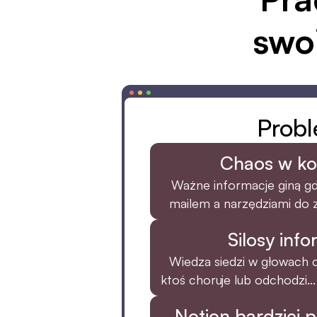
swo
Prob
Chaos w ko
Ważne informacje giną gd
mailem a narzędziami do z
Silosy inf
Wiedza siedzi w głowach 
ktoś choruje lub odchodzi...
Notion bardziej p