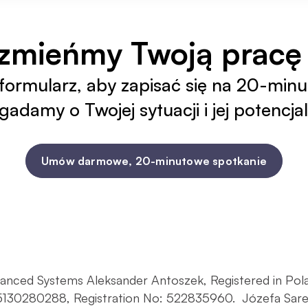
zmieńmy Twoją pracę 
 formularz, aby zapisać się na 20-minu
adamy o Twojej sytuacji i jej potencja
Umów darmowe, 20-minutowe spotkanie
anced Systems Aleksander Antoszek, Registered in Polan
130280288, Registration No: 522835960.  Józefa Sareg