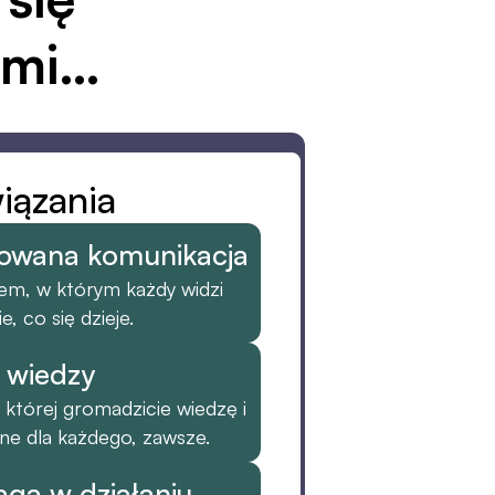
ami…
iązania
izowana komunikacja
m, w którym każdy widzi 
e, co się dzieje.
 wiedzy
której gromadzicie wiedzę i 
ne dla każdego, zawsze.
ga w działaniu