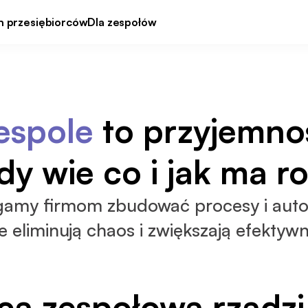
h przesiębiorców
Dla zespołów
espole
 to przyjemno
dy wie co i jak ma ro
amy firmom zbudować procesy i auto
e eliminują chaos i zwiększają efektyw
ca zespołowa rządzi 