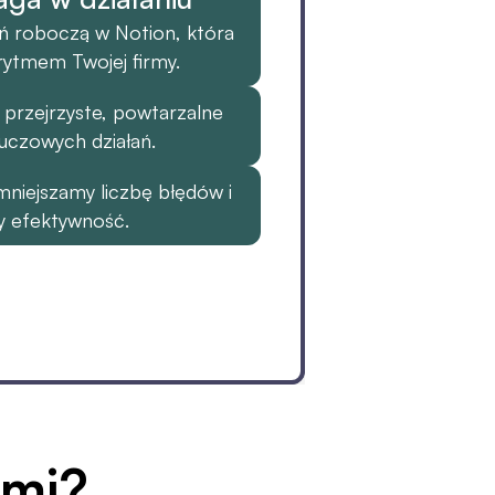
ń roboczą w Notion, która 
 rytmem Twojej firmy.
zejrzyste, powtarzalne 
luczowych działań.
niejszamy liczbę błędów i 
y efektywność.
ami?