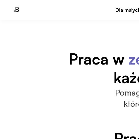
Dla małyc
Praca w 
z
każ
Pomag
któr
Pra