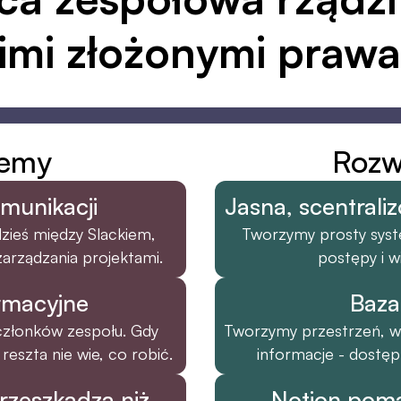
imi złożonymi praw
lemy
Rozw
munikacji
Jasna, scentral
zieś między Slackiem, 
Tworzymy prosty syste
arządzania projektami.
postępy i wi
ormacyjne
Baza
członków zespołu. Gdy 
Tworzymy przestrzeń, w 
 reszta nie wie, co robić.
informacje - dostęp
rzeszkadza niż 
Notion poma